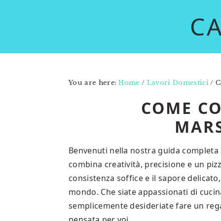
Skip
Skip
C
to
to
main
primary
content
sidebar
You are here:
Home
/
Lavori Domestici
/
C
COME CO
MAR
Benvenuti nella nostra guida completa
combina creatività, precisione e un piz
consistenza soffice e il sapore delicato,
mondo. Che siate appassionati di cucina
semplicemente desideriate fare un regal
pensata per voi.