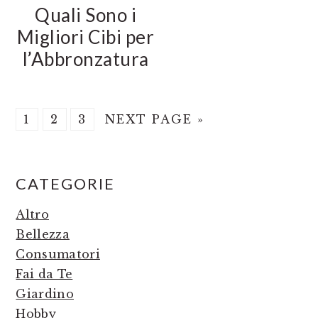
Quali Sono i
Migliori Cibi per
l’Abbronzatura
PAGE
PAGE
PAGE
GO
1
2
3
NEXT PAGE »
TO
PRIMARY
CATEGORIE
SIDEBAR
Altro
Bellezza
Consumatori
Fai da Te
Giardino
Hobby