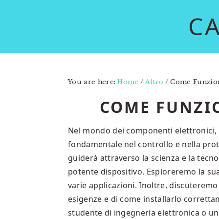
Skip
Skip
C
to
to
main
primary
content
sidebar
You are here:
Home
/
Altro
/
Come Funzion
COME FUNZI
Nel mondo dei componenti elettronici, 
fondamentale nel controllo e nella prot
guiderà attraverso la scienza e la tecn
potente dispositivo. Esploreremo la sua
varie applicazioni. Inoltre, discuteremo
esigenze e di come installarlo corretta
studente di ingegneria elettronica o un