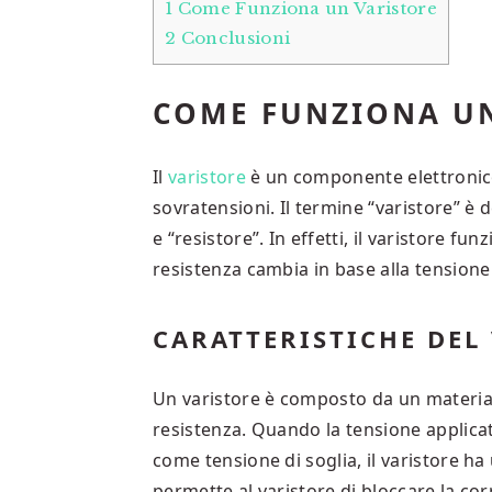
1
Come Funziona un Varistore
2
Conclusioni
COME FUNZIONA UN
Il
varistore
è un componente elettronico 
sovratensioni. Il termine “varistore” è 
e “resistore”. In effetti, il varistore fu
resistenza cambia in base alla tensione
CARATTERISTICHE DEL
Un varistore è composto da un material
resistenza. Quando la tensione applicata
come tensione di soglia, il varistore h
permette al varistore di bloccare la cor