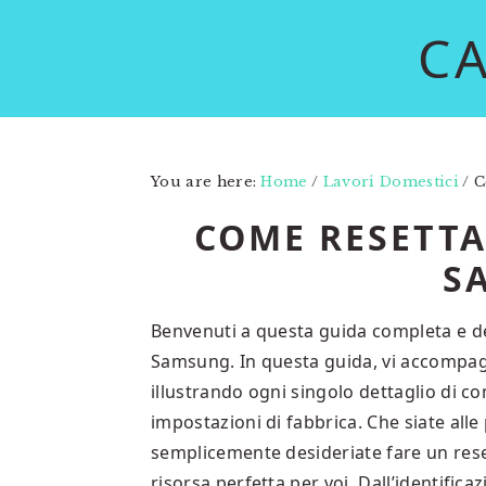
Skip
Skip
C
to
to
main
primary
content
sidebar
You are here:
Home
/
Lavori Domestici
/
C
COME RESETTA
S
Benvenuti a questa guida completa e de
Samsung. In questa guida, vi accompag
illustrando ogni singolo dettaglio di co
impostazioni di fabbrica. Che siate alle
semplicemente desideriate fare un reset
risorsa perfetta per voi. Dall’identifica