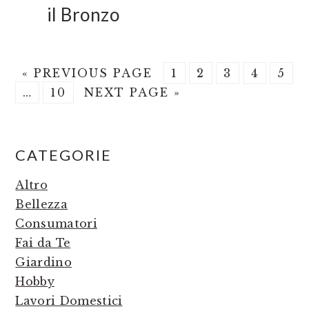
il Bronzo
GO
PAGE
PAGE
PAGE
PAGE
PAG
«
PREVIOUS PAGE
1
2
3
4
5
Interim
TO
PAGE
GO
…
10
NEXT PAGE »
pages
TO
omitted
PRIMARY
CATEGORIE
SIDEBAR
Altro
Bellezza
Consumatori
Fai da Te
Giardino
Hobby
Lavori Domestici