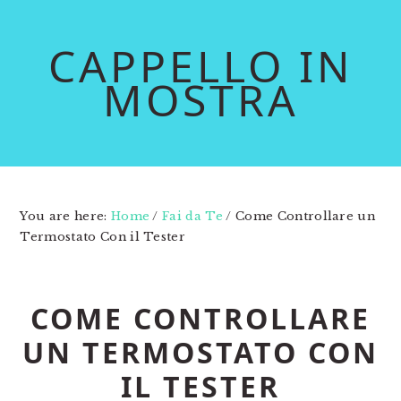
Skip
Skip
to
to
CAPPELLO IN
main
primary
MOSTRA
content
sidebar
You are here:
Home
/
Fai da Te
/
Come Controllare un
Termostato Con il Tester
COME CONTROLLARE
UN TERMOSTATO CON
IL TESTER