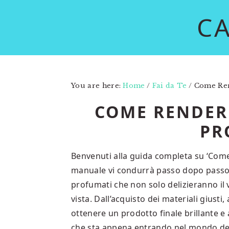
Skip
Skip
C
to
to
main
primary
content
sidebar
You are here:
Home
/
Fai da Te
/
Come Rend
COME RENDERE
PR
Benvenuti alla guida completa su ‘Come
manuale vi condurrà passo dopo passo a
profumati che non solo delizieranno il 
vista. Dall’acquisto dei materiali giusti,
ottenere un prodotto finale brillante e
che sta appena entrando nel mondo dei 