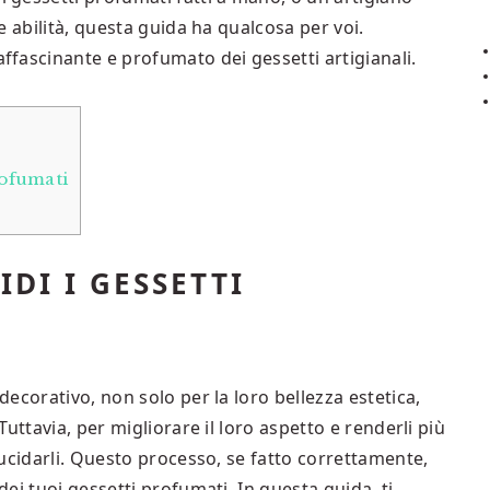
e abilità, questa guida ha qualcosa per voi.
fascinante e profumato dei gessetti artigianali.
rofumati
DI I GESSETTI
ecorativo, non solo per la loro bellezza estetica,
uttavia, per migliorare il loro aspetto e renderli più
ucidarli. Questo processo, se fatto correttamente,
ei tuoi gessetti profumati. In questa guida, ti