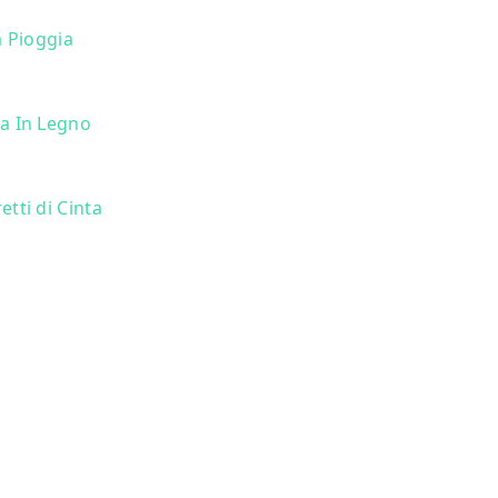
a Pioggia
a In Legno
tti di Cinta
vidi