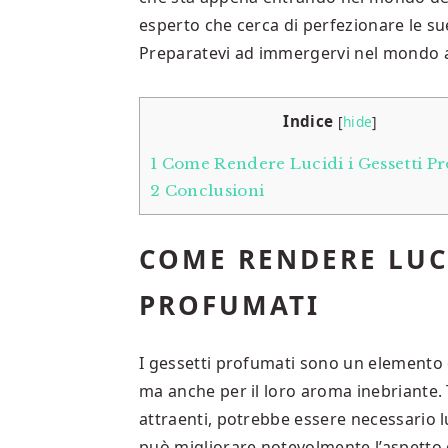
esperto che cerca di perfezionare le su
Preparatevi ad immergervi nel mondo af
Indice
[
hide
]
1
Come Rendere Lucidi i Gessetti P
2
Conclusioni
COME RENDERE LUCI
PROFUMATI
I gessetti profumati sono un elemento d
ma anche per il loro aroma inebriante. T
attraenti, potrebbe essere necessario l
può migliorare notevolmente l’aspetto d