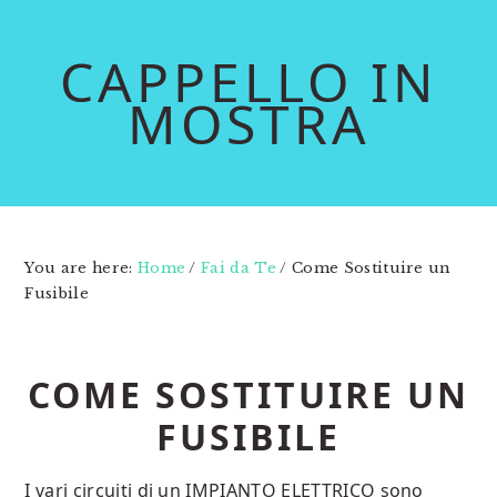
Skip
Skip
to
to
CAPPELLO IN
main
primary
MOSTRA
content
sidebar
You are here:
Home
/
Fai da Te
/
Come Sostituire un
Fusibile
COME SOSTITUIRE UN
FUSIBILE
I vari circuiti di un IMPIANTO ELETTRICO sono