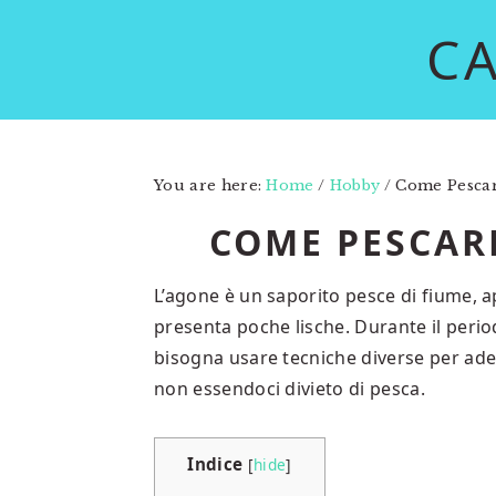
Skip
Skip
C
to
to
main
primary
content
sidebar
You are here:
Home
/
Hobby
/
Come Pescare
COME PESCARE
L’agone è un saporito pesce di fiume, a
presenta poche lische. Durante il peri
bisogna usare tecniche diverse per ade
non essendoci divieto di pesca.
Indice
[
hide
]