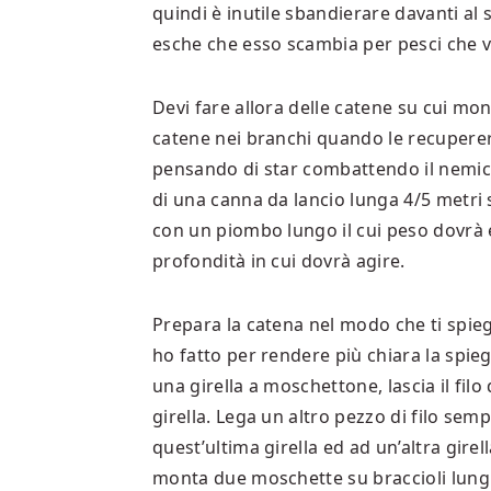
quindi è inutile sbandierare davanti al
esche che esso scambia per pesci che vo
Devi fare allora delle catene su cui mo
catene nei branchi quando le recuperer
pensando di star combattendo il nemic
di una canna da lancio lunga 4/5 metri 
con un piombo lungo il cui peso dovrà e
profondità in cui dovrà agire.
Prepara la catena nel modo che ti spieg
ho fatto per rendere più chiara la spieg
una girella a moschettone, lascia il filo 
girella. Lega un altro pezzo di filo semp
quest’ultima girella ed ad un’altra girel
monta due moschette su braccioli lungh