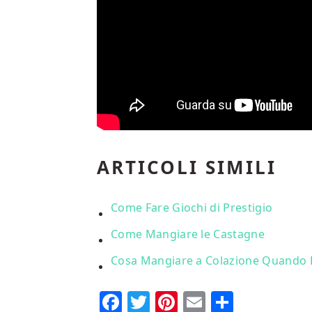
ARTICOLI SIMILI
Come Fare Giochi di Prestigio
Come Mangiare le Castagne
Cosa Mangiare a Colazione Quando 
Facebook
Twitter
Pinterest
Email
Condi