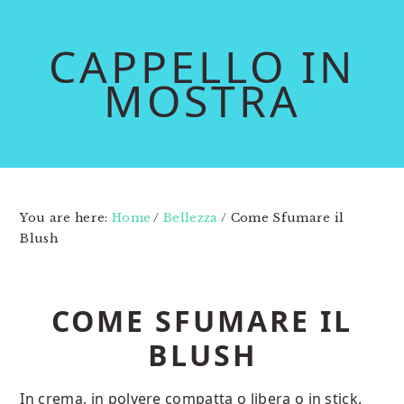
Skip
Skip
to
to
CAPPELLO IN
main
primary
MOSTRA
content
sidebar
You are here:
Home
/
Bellezza
/
Come Sfumare il
Blush
COME SFUMARE IL
BLUSH
In crema, in polvere compatta o libera o in stick.