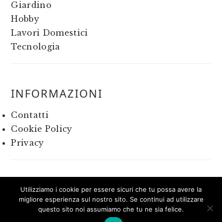
Giardino
Hobby
Lavori Domestici
Tecnologia
INFORMAZIONI
Contatti
Cookie Policy
Privacy
Utilizziamo i cookie per essere sicuri che tu possa avere la
migliore esperienza sul nostro sito. Se continui ad utilizzare
COPYRIGHT © 2026 CAPPELLO IN MOSTRA ON
questo sito noi assumiamo che tu ne sia felice.